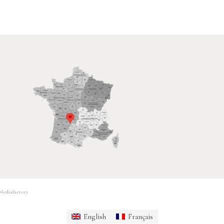
Mediafactory
English
Français